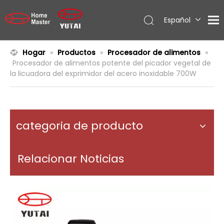
Español
English
العربية
Hogar
»
Productos
»
Procesador de alimentos
»
Procesador de alimentos potente del picador vegetal de
Français
la licuadora del exprimidor del acero inoxidable 700W
Pусский
Português
categoria de producto
Relacionar Noticias