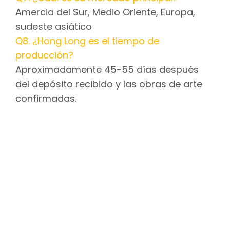
Amercia del Sur, Medio Oriente, Europa,
sudeste asiático
Q8. ¿Hong Long es el tiempo de
producción?
Aproximadamente 45-55 días después
del depósito recibido y las obras de arte
confirmadas.
Potente licuadora exprimidor de
acero inoxidable
Procesador de alimentos para
helicóptero de verduras
Chopper de alimentos de
múltiples funciones