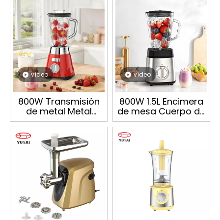
vídeo
vídeo
800W Transmisión
800W 1.5L Encimera
de metal Metal
de mesa Cuerpo de
cromado pesado
acero inoxidable de
Comercial América
2 velocidades 6
del Sur Trituradora
cuchillas Batidos
de hielo eléctrica
eléctricos de vidrio
popular Batidora
Batidos Trituración
Licuadora clásica
de hielo Exprimidor
Molinillo de tarro de
Molienda
vidrio de 3
Procesador de
velocidades
alimentos Licuadora
Licuadora de hierro
doméstica