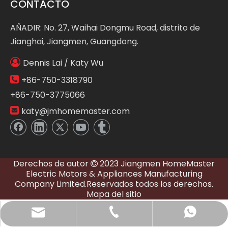
CONTACTO
AÑADIR: No. 27, Waihai Dongmu Road, distrito de
Jianghai, Jiangmen, Guangdong.

Dennis Lai / Katy Wu

+86-750-3318790
+86-750-3775066

katy@jmhomemaster.com
Derechos de autor
2023 Jiangmen HomeMaster

Electric Motors & Appliances Manufacturing
Company Limited.Reservados todos los derechos.
Mapa del sitio
katy@jmhomemaster.com
+86-750-3318790
WhatsApp