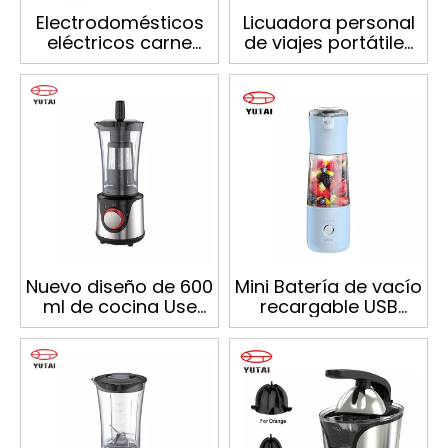
Electrodomésticos
Licuadora personal
eléctricos carne
de viajes portátiles
carne de acero
multifuncionales
inoxidable máquina
de acero inoxidable
Nuevo diseño de 600
Mini Batería de vacío
ml de cocina Use
recargable USB
Joyshaker Personal
Pequeña Botella de
Sport Blender
batido de jugo
fresco licuadora
portátil