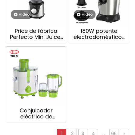
vídeo
vídeo
Price de fábrica
180W potente
Perfecto Mini Juicer
electrodomésticos
Mixer Electric
de cocina eléctrica
Personal licuador
cítricos
automáticos
Conjuicador
eléctrico de
vegetales y frutas
Conjuicadores de
1
2
3
4
...
66
»
exprimidores y