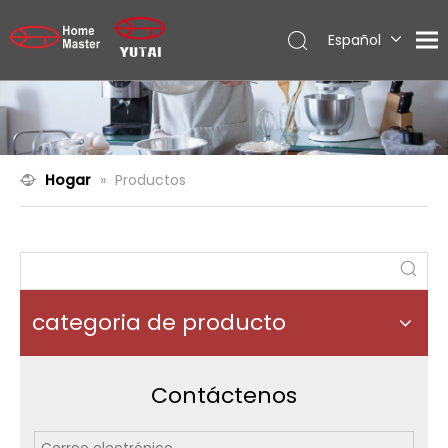
Español
English
العربية
Français
Pусский
Hogar
»
Productos
Português
categoria de producto
Contáctenos