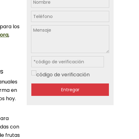
para los
dora
,
as
manuales
Entregar
orma en
os hoy.
para
adas con
de frutas