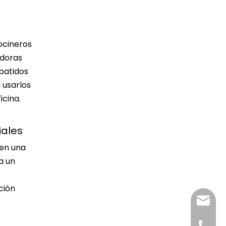
ocineros
adoras
batidos
 usarlos
icina.
iales
cen una
a un
ción
katy@j