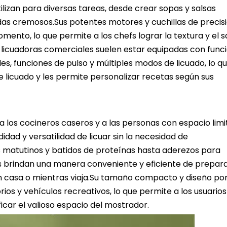
tilizan para diversas tareas, desde crear sopas y salsas
das cremosos.Sus potentes motores y cuchillas de precis
ento, lo que permite a los chefs lograr la textura y el 
 licuadoras comerciales suelen estar equipadas con func
, funciones de pulso y múltiples modos de licuado, lo qu
de licuado y les permite personalizar recetas según sus
 a los cocineros caseros y a las personas con espacio lim
didad y versatilidad de licuar sin la necesidad de
 matutinos y batidos de proteínas hasta aderezos para
as brindan una manera conveniente y eficiente de prepar
en casa o mientras viaja.Su tamaño compacto y diseño port
os y vehículos recreativos, lo que permite a los usuarios
ficar el valioso espacio del mostrador.