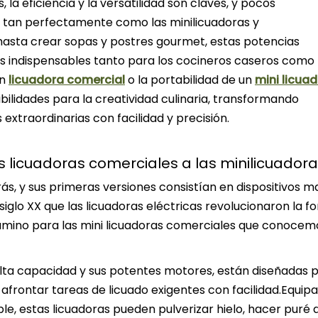
la eficiencia y la versatilidad son claves, y pocos
 tan perfectamente como las minilicuadoras y
hasta crear sopas y postres gourmet, estas potencias
 indispensables tanto para los cocineros caseros como 
un
licuadora comercial
o la portabilidad de un
mini licua
ibilidades para la creatividad culinaria, transformando
extraordinarias con facilidad y precisión.
as licuadoras comerciales a las minilicuador
rás, y sus primeras versiones consistían en dispositivos 
iglo XX que las licuadoras eléctricas revolucionaron la f
amino para las mini licuadoras comerciales que conocem
 alta capacidad y sus potentes motores, están diseñadas 
frontar tareas de licuado exigentes con facilidad.Equip
ble, estas licuadoras pueden pulverizar hielo, hacer puré 