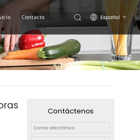
Español
vicio
Contacto
English
العربية
Français
Pусский
Português
doras
Contáctenos