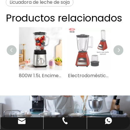
Licuadora de leche de soja
Productos relacionados
800W 1.5L Encimera de mesa Cuerpo de acero inoxidable de 2 velocidades 6 cuchillas Batidos eléctricos de vidrio Batidos Trituración de hielo Exprimidor Molienda Procesador de alimentos Licuadora doméstica
Electrodomésticos de la máquina de jugo de 3in1 Machine Licuadora Bottle Meligra de batidos portátiles Portable Juicer Blender para cocina
katy@jmhomemaster.com
+86-750-3318790
WhatsApp