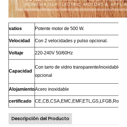
vatios
Potente motor de 500 W.
Velocidad
Con 2 velocidades y pulso opcional.
Voltaje
220-240V 50/60Hz
Con tarro de vidrio transparente/inoxidable/plá
Capacidad
opcional
Alojamiento
Acero inoxidable
certificado
CE,CB,CSA,EMC,EMF,ETL,GS,LFGB,RoHS
Descripción del Producto