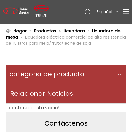
Español
English
العربية
Hogar
»
Productos
»
Licuadora
»
Licuadora de
mesa
»
Licuadora eléctrica comercial de alta resistencia
Français
de 1,5 litros para hielo/fruta/leche de soja
Pусский
Português
categoria de producto
Relacionar Noticias
contenido está vacío!
Contáctenos