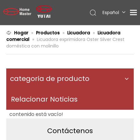
Español
English
العربية
Hogar
»
Productos
»
Licuadora
»
Licuadora
comercial
»
Licuadora exprimidora Oster Silver Crest
Français
doméstica con molinillo
Pусский
Português
categoria de producto
Relacionar Noticias
contenido está vacío!
Contáctenos