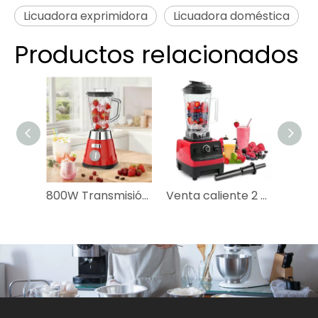
Licuadora exprimidora
Licuadora doméstica
Productos relacionados
800W Transmisión de metal Metal cromado pesado Comercial América del Sur Trituradora de hielo eléctrica popular Batidora Licuadora clásica Molinillo de tarro de vidrio de 3 velocidades Licuadora de hierro
Venta caliente 2 en 1, cocina comercial de alta resistencia, exprimidor de fruta fresca para el hogar, licuadora eléctrica de batidos con cresta plateada