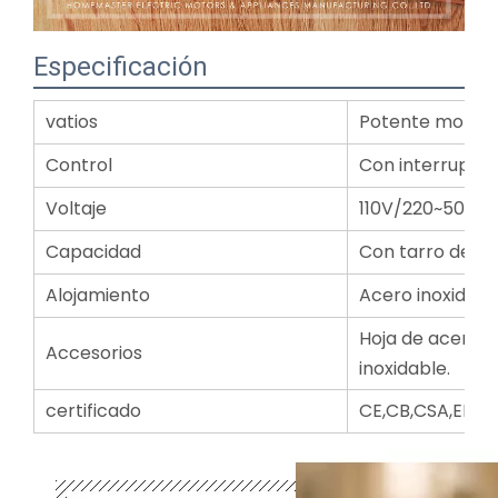
Especificación
vatios
Potente motor
Control
Con interruptor
Voltaje
110V/220~50/60
Capacidad
Con tarro de cri
Alojamiento
Acero inoxidabl
Hoja de acero i
Accesorios
inoxidable.
certificado
CE,CB,CSA,EMC,