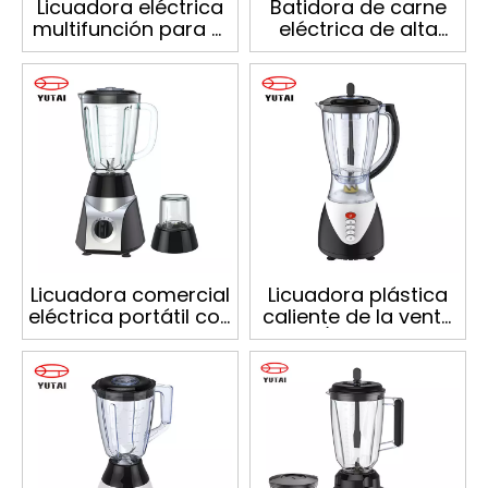
Licuadora eléctrica
Batidora de carne
multifunción para el
eléctrica de alta
hogar,
velocidad y alta
electrodomésticos
calidad para cocina
de cocina,
procesador de
alimentos, 700W
Licuadora comercial
Licuadora plástica
eléctrica portátil con
caliente de la venta
jarra de plástico de
400W/licuadora de
1,5 L.
alta calidad de la
comida