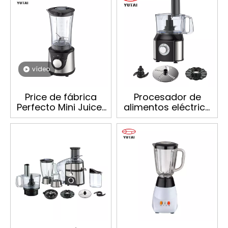
vídeo
Price de fábrica
Procesador de
Perfecto Mini Juicer
alimentos eléctrico
Mixer Electric
multifunción de la
Personal licuador
licuadora del
exprimidor de frutas
de la cocina