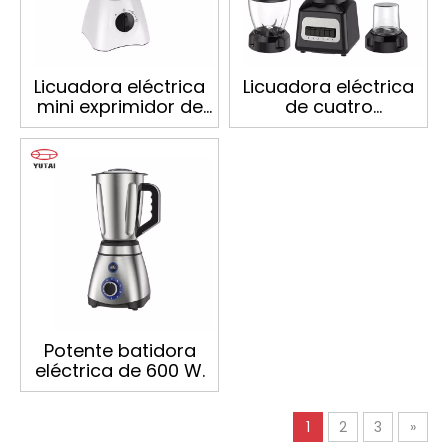
Licuadora eléctrica
Licuadora eléctrica
mini exprimidor de
de cuatro
alimentos de nuevo
velocidades para
diseño
electrodomésticos,
exprimidor de
verduras, licuadora
de jugo
Potente batidora
eléctrica de 600 W.
1
2
3
»