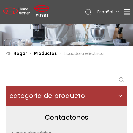
Español
English
العربية
Français
Pусский
Hogar
»
Productos
»
Licuadora eléctrica
Português
categoria de producto
Contáctenos