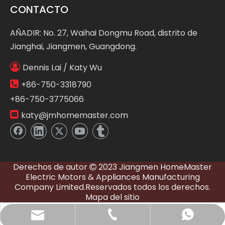
CONTACTO
AÑADIR: No. 27, Waihai Dongmu Road, distrito de
Jianghai, Jiangmen, Guangdong.

Dennis Lai / Katy Wu

+86-750-3318790
+86-750-3775066

katy@jmhomemaster.com
Derechos de autor
2023 Jiangmen HomeMaster

Electric Motors & Appliances Manufacturing
Company Limited.Reservados todos los derechos.
Mapa del sitio
katy@jmhomemaster.com
+86-750-3318790
WhatsApp