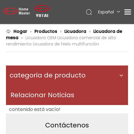
Español
English
العربية
Hogar
»
Productos
»
Licuadora
»
Licuadora de
mesa
»
Licuadora OEM Licuadora comercial de alto
Français
rendimiento Licuadora de hielo multifunción
Pусский
Português
categoria de producto
Relacionar Noticias
contenido está vacío!
Contáctenos