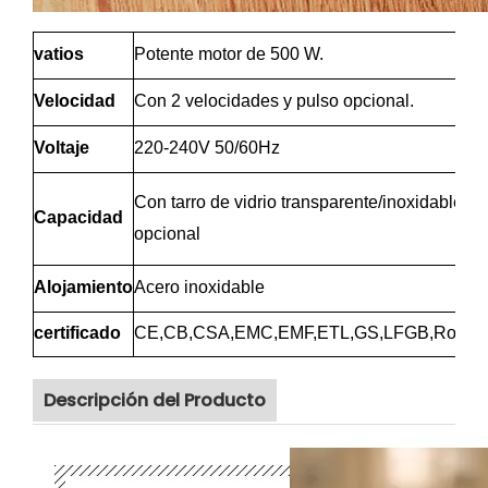
vatios
Potente motor de 500 W.
Velocidad
Con 2 velocidades y pulso opcional.
Voltaje
220-240V 50/60Hz
Con tarro de vidrio transparente/inoxidable/plá
Capacidad
opcional
Alojamiento
Acero inoxidable
certificado
CE,CB,CSA,EMC,EMF,ETL,GS,LFGB,RoHS
Descripción del Producto