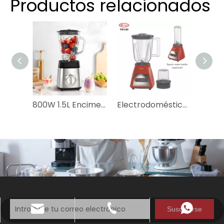
Productos relacionados
800W 1.5L Encimera de mesa Cuerpo de acero inoxidable de 2 velocidades 6 cuchillas Batidos eléctricos de vidrio Batidos Trituración de hielo Exprimidor Molienda Procesador de alimentos Licuadora doméstica
Electrodomésticos de la máquina de jugo de 3in1 Machine Licuadora Bottle Meligra de batidos portátiles Portable Juicer Blender para cocina
Suscribirse
katy@jmhomemaster.com
+86-750-3318790
WhatsApp